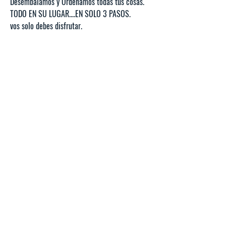
Desembalamos y Ordenamos todas tus cosas.
TODO EN SU LUGAR....EN SOLO 3 PASOS.
vos solo debes disfrutar.
Contáctanos Ahora al
15 6629 0606
, o
escribenos
ESTAMOS EN ALTA TEMPORADA, LE
PEDIMOS NOS CONTACTE POR
WHATSAPP, QUE ES LA MANERA MAS
AGIL PARA QUE RECIBA SU COTIZACION