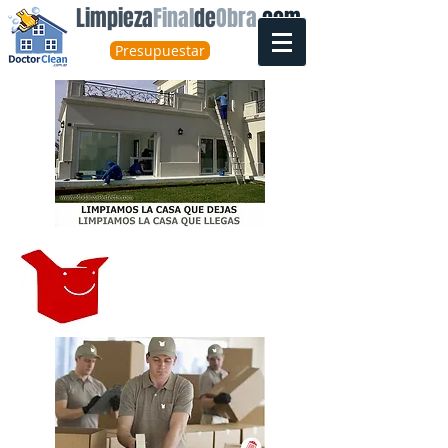
Limpieza
Final
de
Obra
.com
Presupuestar